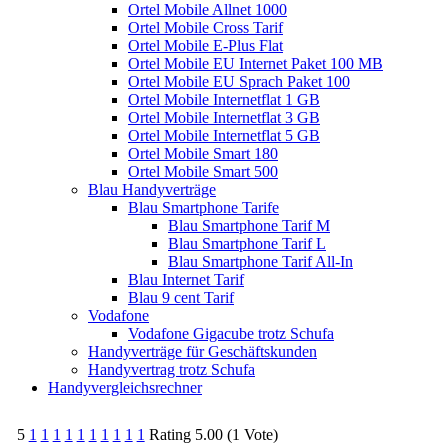
Ortel Mobile Allnet 1000
Ortel Mobile Cross Tarif
Ortel Mobile E-Plus Flat
Ortel Mobile EU Internet Paket 100 MB
Ortel Mobile EU Sprach Paket 100
Ortel Mobile Internetflat 1 GB
Ortel Mobile Internetflat 3 GB
Ortel Mobile Internetflat 5 GB
Ortel Mobile Smart 180
Ortel Mobile Smart 500
Blau Handyverträge
Blau Smartphone Tarife
Blau Smartphone Tarif M
Blau Smartphone Tarif L
Blau Smartphone Tarif All-In
Blau Internet Tarif
Blau 9 cent Tarif
Vodafone
Vodafone Gigacube trotz Schufa
Handyverträge für Geschäftskunden
Handyvertrag trotz Schufa
Handyvergleichsrechner
5
1
1
1
1
1
1
1
1
1
1
Rating 5.00 (1 Vote)