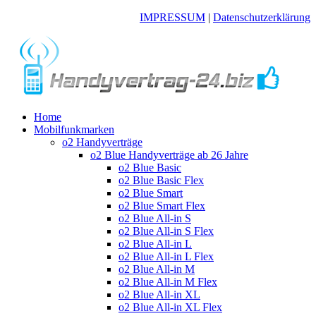
IMPRESSUM
|
Datenschutzerklärung
Home
Mobilfunkmarken
o2 Handyverträge
o2 Blue Handyverträge ab 26 Jahre
o2 Blue Basic
o2 Blue Basic Flex
o2 Blue Smart
o2 Blue Smart Flex
o2 Blue All-in S
o2 Blue All-in S Flex
o2 Blue All-in L
o2 Blue All-in L Flex
o2 Blue All-in M
o2 Blue All-in M Flex
o2 Blue All-in XL
o2 Blue All-in XL Flex