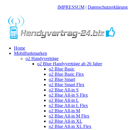
IMPRESSUM
|
Datenschutzerklärung
Home
Mobilfunkmarken
o2 Handyverträge
o2 Blue Handyverträge ab 26 Jahre
o2 Blue Basic
o2 Blue Basic Flex
o2 Blue Smart
o2 Blue Smart Flex
o2 Blue All-in S
o2 Blue All-in S Flex
o2 Blue All-in L
o2 Blue All-in L Flex
o2 Blue All-in M
o2 Blue All-in M Flex
o2 Blue All-in XL
o2 Blue All-in XL Flex