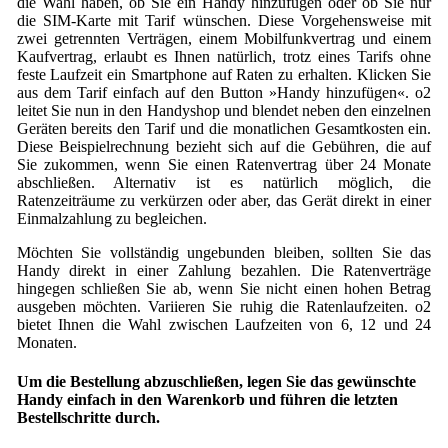
die Wahl haben, ob Sie ein Handy hinzufügen oder ob Sie nur
die SIM-Karte mit Tarif wünschen. Diese Vorgehensweise mit
zwei getrennten Verträgen, einem Mobilfunkvertrag und einem
Kaufvertrag, erlaubt es Ihnen natürlich, trotz eines Tarifs ohne
feste Laufzeit ein Smartphone auf Raten zu erhalten. Klicken Sie
aus dem Tarif einfach auf den Button »Handy hinzufügen«. o2
leitet Sie nun in den Handyshop und blendet neben den einzelnen
Geräten bereits den Tarif und die monatlichen Gesamtkosten ein.
Diese Beispielrechnung bezieht sich auf die Gebühren, die auf
Sie zukommen, wenn Sie einen Ratenvertrag über 24 Monate
abschließen. Alternativ ist es natürlich möglich, die
Ratenzeiträume zu verkürzen oder aber, das Gerät direkt in einer
Einmalzahlung zu begleichen.
Möchten Sie vollständig ungebunden bleiben, sollten Sie das
Handy direkt in einer Zahlung bezahlen. Die Ratenverträge
hingegen schließen Sie ab, wenn Sie nicht einen hohen Betrag
ausgeben möchten. Variieren Sie ruhig die Ratenlaufzeiten. o2
bietet Ihnen die Wahl zwischen Laufzeiten von 6, 12 und 24
Monaten.
Um die Bestellung abzuschließen, legen Sie das gewünschte
Handy einfach in den Warenkorb und führen die letzten
Bestellschritte durch.