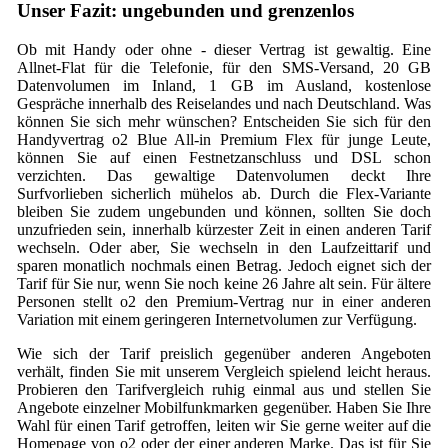
Unser Fazit: ungebunden und grenzenlos
Ob mit Handy oder ohne - dieser Vertrag ist gewaltig. Eine
Allnet-Flat für die Telefonie, für den SMS-Versand, 20 GB
Datenvolumen im Inland, 1 GB im Ausland, kostenlose
Gespräche innerhalb des Reiselandes und nach Deutschland. Was
können Sie sich mehr wünschen? Entscheiden Sie sich für den
Handyvertrag o2 Blue All-in Premium Flex für junge Leute,
können Sie auf einen Festnetzanschluss und DSL schon
verzichten. Das gewaltige Datenvolumen deckt Ihre
Surfvorlieben sicherlich mühelos ab. Durch die Flex-Variante
bleiben Sie zudem ungebunden und können, sollten Sie doch
unzufrieden sein, innerhalb kürzester Zeit in einen anderen Tarif
wechseln. Oder aber, Sie wechseln in den Laufzeittarif und
sparen monatlich nochmals einen Betrag. Jedoch eignet sich der
Tarif für Sie nur, wenn Sie noch keine 26 Jahre alt sein. Für ältere
Personen stellt o2 den Premium-Vertrag nur in einer anderen
Variation mit einem geringeren Internetvolumen zur Verfügung.
Wie sich der Tarif preislich gegenüber anderen Angeboten
verhält, finden Sie mit unserem Vergleich spielend leicht heraus.
Probieren den Tarifvergleich ruhig einmal aus und stellen Sie
Angebote einzelner Mobilfunkmarken gegenüber. Haben Sie Ihre
Wahl für einen Tarif getroffen, leiten wir Sie gerne weiter auf die
Homepage von o2 oder der einer anderen Marke. Das ist für Sie