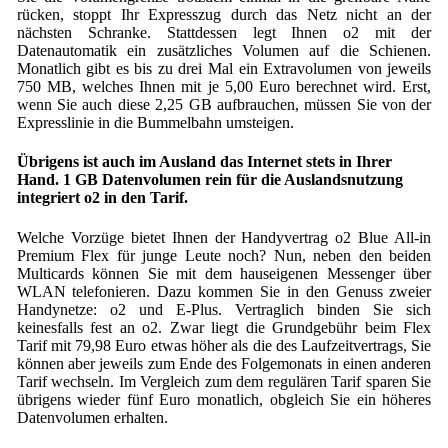
rücken, stoppt Ihr Expresszug durch das Netz nicht an der
nächsten Schranke. Stattdessen legt Ihnen o2 mit der
Datenautomatik ein zusätzliches Volumen auf die Schienen.
Monatlich gibt es bis zu drei Mal ein Extravolumen von jeweils
750 MB, welches Ihnen mit je 5,00 Euro berechnet wird. Erst,
wenn Sie auch diese 2,25 GB aufbrauchen, müssen Sie von der
Expresslinie in die Bummelbahn umsteigen.
Übrigens ist auch im Ausland das Internet stets in Ihrer
Hand. 1 GB Datenvolumen rein für die Auslandsnutzung
integriert o2 in den Tarif.
Welche Vorzüge bietet Ihnen der Handyvertrag o2 Blue All-in
Premium Flex für junge Leute noch? Nun, neben den beiden
Multicards können Sie mit dem hauseigenen Messenger über
WLAN telefonieren. Dazu kommen Sie in den Genuss zweier
Handynetze: o2 und E-Plus. Vertraglich binden Sie sich
keinesfalls fest an o2. Zwar liegt die Grundgebühr beim Flex
Tarif mit 79,98 Euro etwas höher als die des Laufzeitvertrags, Sie
können aber jeweils zum Ende des Folgemonats in einen anderen
Tarif wechseln. Im Vergleich zum dem regulären Tarif sparen Sie
übrigens wieder fünf Euro monatlich, obgleich Sie ein höheres
Datenvolumen erhalten.