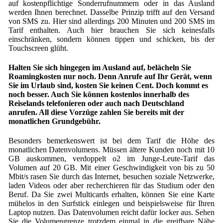
auf kostenpflichtige Sonderrufnummern oder in das Ausland
werden Ihnen berechnet. Dasselbe Prinzip trifft auf den Versand
von SMS zu. Hier sind allerdings 200 Minuten und 200 SMS im
Tarif enthalten. Auch hier brauchen Sie sich keinesfalls
einschränken, sondern können tippen und schicken, bis der
Touchscreen glüht.
Halten Sie sich hingegen im Ausland auf, belächeln Sie
Roamingkosten nur noch. Denn Anrufe auf Ihr Gerät, wenn
Sie im Urlaub sind, kosten Sie keinen Cent. Doch kommt es
noch besser. Auch Sie können kostenlos innerhalb des
Reiselands telefonieren oder auch nach Deutschland
anrufen. All diese Vorzüge zahlen Sie bereits mit der
monatlichen Grundgebühr.
Besonders bemerkenswert ist bei dem Tarif die Höhe des
monatlichen Datenvolumens. Müssen ältere Kunden noch mit 10
GB auskommen, verdoppelt o2 im Junge-Leute-Tarif das
Volumen auf 20 GB. Mit einer Geschwindigkeit von bis zu 50
Mbit/s rasen Sie durch das Internet, besuchen soziale Netzwerke,
laden Videos oder aber recherchieren für das Studium oder den
Beruf. Da Sie zwei Multicards erhalten, können Sie eine Karte
mühelos in den Surfstick einlegen und beispielsweise für Ihren
Laptop nutzen. Das Datenvolumen reicht dafür locker aus. Sehen
Sie die Volumengrenze trotzdem einmal in die greifbare Nähe