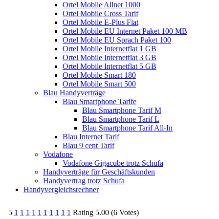
Ortel Mobile Allnet 1000
Ortel Mobile Cross Tarif
Ortel Mobile E-Plus Flat
Ortel Mobile EU Internet Paket 100 MB
Ortel Mobile EU Sprach Paket 100
Ortel Mobile Internetflat 1 GB
Ortel Mobile Internetflat 3 GB
Ortel Mobile Internetflat 5 GB
Ortel Mobile Smart 180
Ortel Mobile Smart 500
Blau Handyverträge
Blau Smartphone Tarife
Blau Smartphone Tarif M
Blau Smartphone Tarif L
Blau Smartphone Tarif All-In
Blau Internet Tarif
Blau 9 cent Tarif
Vodafone
Vodafone Gigacube trotz Schufa
Handyverträge für Geschäftskunden
Handyvertrag trotz Schufa
Handyvergleichsrechner
5
1
1
1
1
1
1
1
1
1
1
Rating 5.00 (6 Votes)